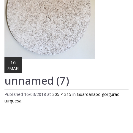
Lost Password
Cadastrar Conta
16
/
MAR
unnamed (7)
Published
16/03/2018
at
305 × 315
in
Guardanapo gorgurão
turquesa
.