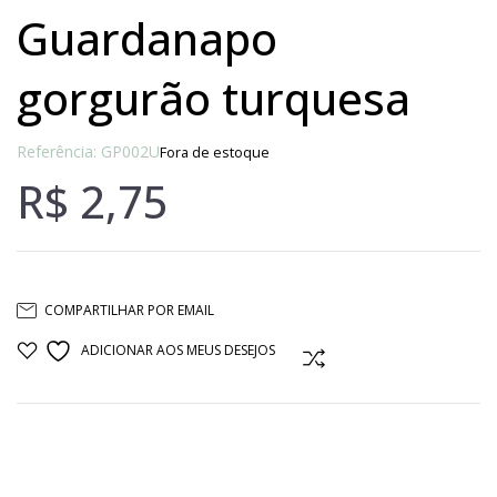
guardanapo
gorgurão turquesa
Referência: GP002U
Fora de estoque
R$
2,75
COMPARTILHAR POR EMAIL
ADICIONAR AOS MEUS DESEJOS
COMPARAR