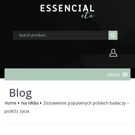
Nome de usuário ou endereço de
MENU
e-mail
Blog
Senha
Home
Na Mídia
Zestawienie popularnych polskich badaczy –
podróż życia
Lembrar-me