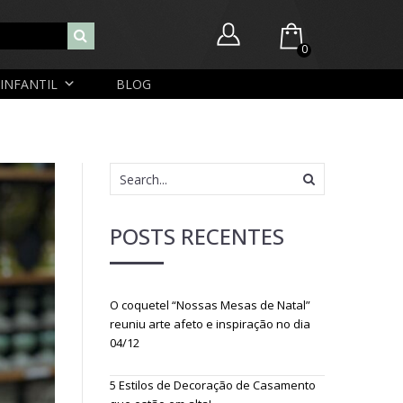
0
INFANTIL
BLOG
Você ainda não possui itens no seu carrinho.
Nome de usuário ou endereço de e-mail
R$
0,00
SUBTOTAL:
Senha
POSTS RECENTES
Lembrar-me
Lost Password
O coquetel “Nossas Mesas de Natal”
Cadastrar Conta
reuniu arte afeto e inspiração no dia
04/12
5 Estilos de Decoração de Casamento