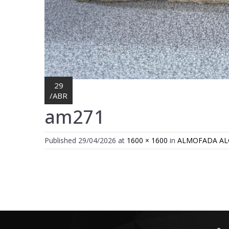
29
/
ABR
am271
Published
29/04/2026
at
1600 × 1600
in
ALMOFADA AL