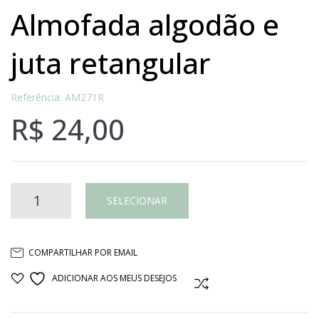
almofada algodão e
juta retangular
Referência: AM271R
R$
24,00
ALMOFADA
SELECIONAR
ALGODÃO
COMPARTILHAR POR EMAIL
E
ADICIONAR AOS MEUS DESEJOS
COMPARAR
JUTA