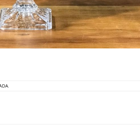
DADA
.