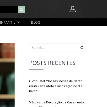
INFANTIL
BLOG
Nome de usuário ou endereço de e-mail
Senha
POSTS RECENTES
Lembrar-me
Lost Password
O coquetel “Nossas Mesas de Natal”
Cadastrar Conta
reuniu arte afeto e inspiração no dia
04/12
5 Estilos de Decoração de Casamento