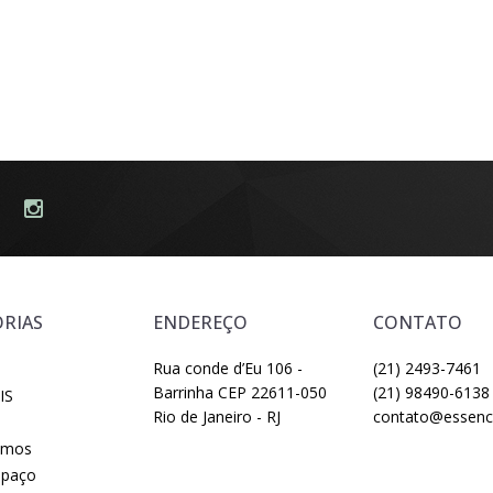
RIAS
ENDEREÇO
CONTATO
Rua conde d’Eu 106 -
(21) 2493-7461
Barrinha CEP 22611-050
(21) 98490-6138
IS
Rio de Janeiro - RJ
contato@essenci
omos
spaço