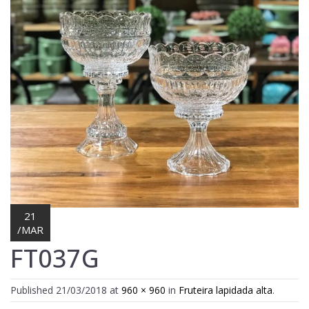
Lost Password
Cadastrar Conta
21
/
MAR
FT037G
Published
21/03/2018
at
960 × 960
in
Fruteira lapidada alta
.