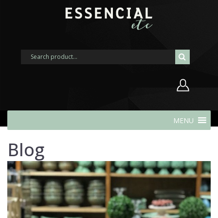
Nome de usuário ou endereço de
MENU
e-mail
Blog
Senha
Lembrar-me