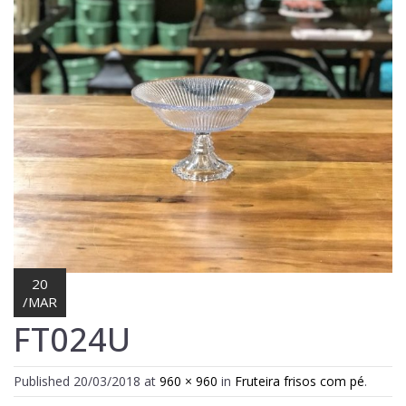
Lost Password
Cadastrar Conta
20
/
MAR
FT024U
Published
20/03/2018
at
960 × 960
in
Fruteira frisos com pé
.