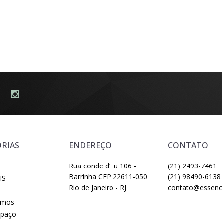
RIAS
ENDEREÇO
CONTATO
Rua conde d’Eu 106 -
(21) 2493-7461
Barrinha CEP 22611-050
(21) 98490-6138
IS
Rio de Janeiro - RJ
contato@essenci
omos
spaço