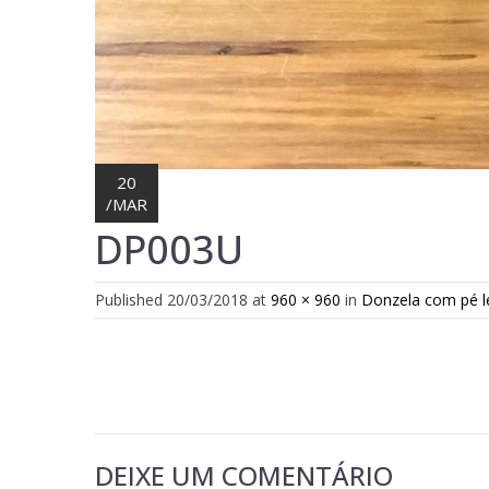
20
/
MAR
DP003U
Published
20/03/2018
at
960 × 960
in
Donzela com pé le 
DEIXE UM COMENTÁRIO