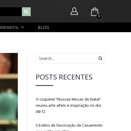
0
INFANTIL
BLOG
Você ainda não possui itens no seu carrinho.
Nome de usuário ou endereço de e-mail
R$
0,00
SUBTOTAL:
Senha
POSTS RECENTES
Lembrar-me
Lost Password
O coquetel “Nossas Mesas de Natal”
Cadastrar Conta
reuniu arte afeto e inspiração no dia
04/12
5 Estilos de Decoração de Casamento