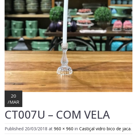
Lost Password
Cadastrar Conta
20
/
MAR
CT007U – COM VELA
Published
20/03/2018
at
960 × 960
in
Castiçal vidro bico de jaca
.