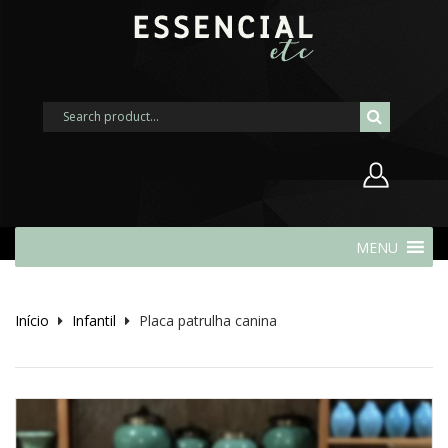
Nome de usuário ou endereço de
MENU
e-mail
Início
Infantil
Placa patrulha canina
Senha
Lembrar-me