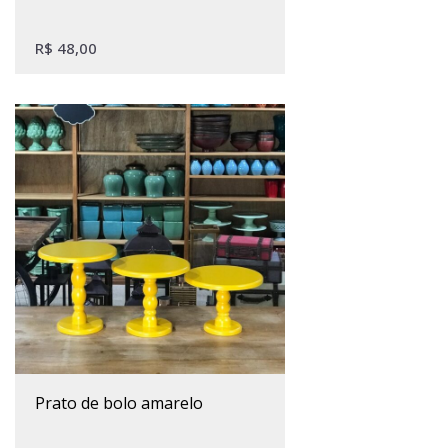
R$
48,00
Este produto tem várias variantes. As opções podem ser escolhidas na página do produto
prato de bolo amarelo