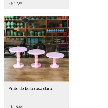
R$
12,00
Este produto tem várias variantes. As opções podem ser escolhidas na página do produto
prato de bolo rosa claro
R$
15,00