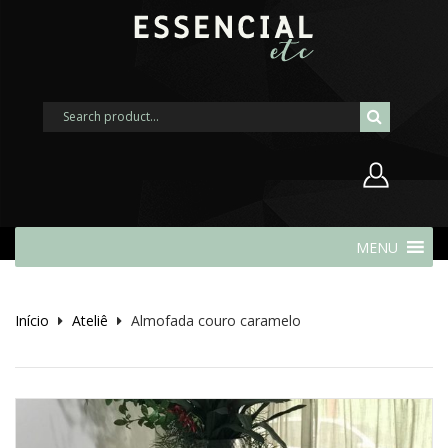
Nome de usuário ou endereço de
MENU
e-mail
Início
Ateliê
Almofada couro caramelo
Senha
Lembrar-me