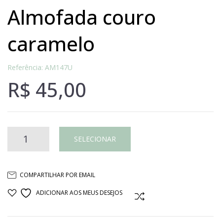
almofada couro
caramelo
Referência: AM147U
R$
45,00
Almofada
SELECIONAR
couro
COMPARTILHAR POR EMAIL
caramelo
ADICIONAR AOS MEUS DESEJOS
COMPARAR
quantidade