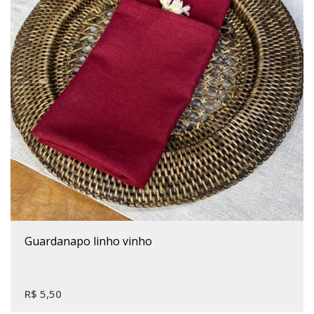
guardanapo linho vinho
R$
5,50