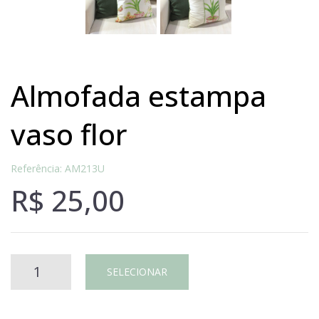
almofada estampa
vaso flor
Referência: AM213U
R$
25,00
Almofada
SELECIONAR
estampa