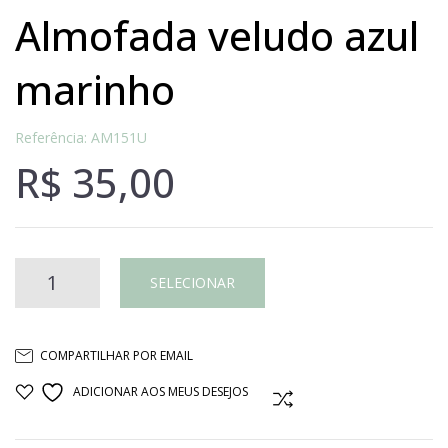
almofada veludo azul
marinho
Referência: AM151U
R$
35,00
Almofada
SELECIONAR
veludo
COMPARTILHAR POR EMAIL
azul
ADICIONAR AOS MEUS DESEJOS
COMPARAR
marinho