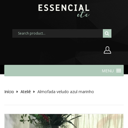
Nome de usuário ou endereço de
MENU
e-mail
Início
Ateliê
Almofada veludo azul marinho
Senha
Lembrar-me