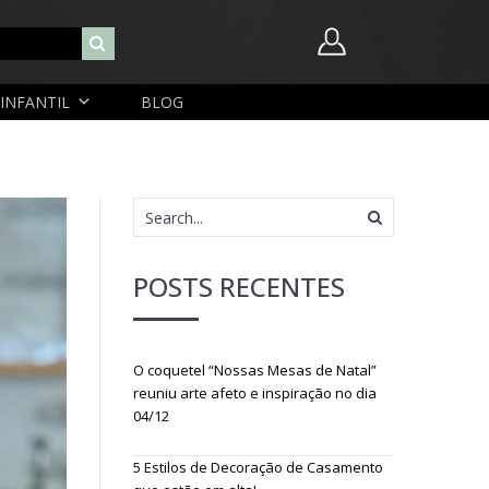
INFANTIL
BLOG
Nome de usuário ou endereço de e-mail
Senha
POSTS RECENTES
Lembrar-me
Lost Password
O coquetel “Nossas Mesas de Natal”
Cadastrar Conta
reuniu arte afeto e inspiração no dia
04/12
5 Estilos de Decoração de Casamento