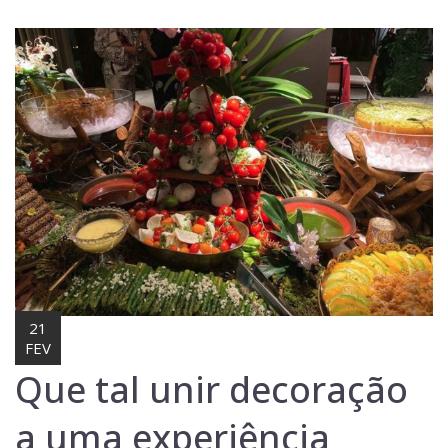
Lost Password
Cadastrar Conta
21
FEV
Que tal unir decoração
a uma experiência