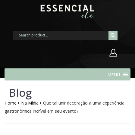
Nome de usuário ou endereço de
MENU
e-mail
Blog
Senha
Home
Na Mídia
Que tal unir decoração a uma experiência
gastronômica incrível em seu evento?
Lembrar-me