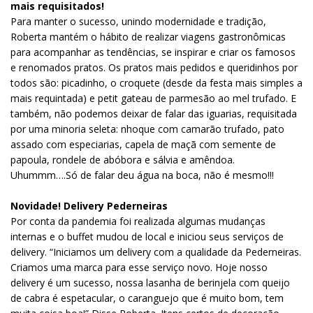
mais requisitados!
Para manter o sucesso, unindo modernidade e tradição,
Roberta mantém o hábito de realizar viagens gastronômicas
para acompanhar as tendências, se inspirar e criar os famosos
e renomados pratos. Os pratos mais pedidos e queridinhos por
todos são: picadinho, o croquete (desde da festa mais simples a
mais requintada) e petit gateau de parmesão ao mel trufado. E
também, não podemos deixar de falar das iguarias, requisitada
por uma minoria seleta: nhoque com camarão trufado, pato
assado com especiarias, capela de maçã com semente de
papoula, rondele de abóbora e sálvia e amêndoa.
Uhummm….Só de falar deu água na boca, não é mesmo!!!
Novidade! Delivery Pederneiras
Por conta da pandemia foi realizada algumas mudanças
internas e o buffet mudou de local e iniciou seus serviços de
delivery. “Iniciamos um delivery com a qualidade da Pederneiras.
Criamos uma marca para esse serviço novo. Hoje nosso
delivery é um sucesso, nossa lasanha de berinjela com queijo
de cabra é espetacular, o caranguejo que é muito bom, tem