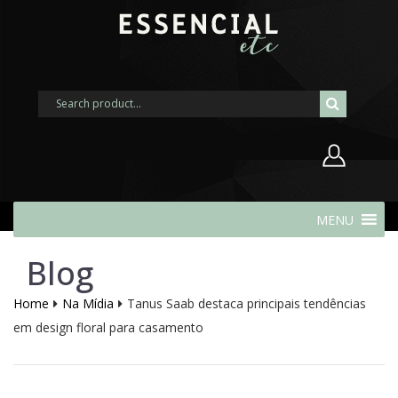
Nome de usuário ou endereço de
MENU
e-mail
Blog
Senha
Home
Na Mídia
Tanus Saab destaca principais tendências
em design floral para casamento
Lembrar-me