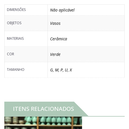
DIMENSÕES
Não aplicável
OBJETOS
Vasos
MATERIAIS
Cerâmica
COR
Verde
TAMANHO
G
,
M
,
P
,
U
,
X
ITENS RELACIONADOS