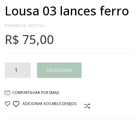
lousa 03 lances ferro
Referência: AD015U
R$
75,00
Lousa
SELECIONAR
03
COMPARTILHAR POR EMAIL
lances
ADICIONAR AOS MEUS DESEJOS
COMPARAR
ferro
quantidade