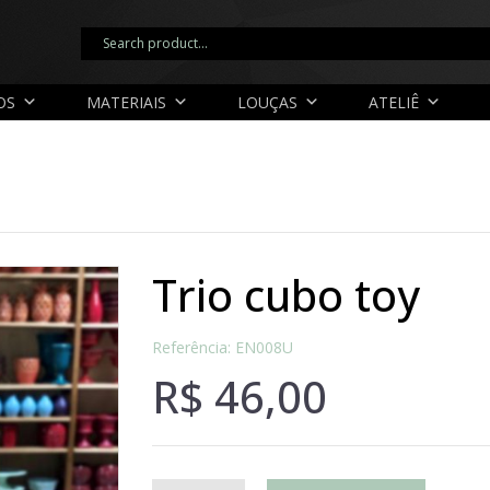
OS
MATERIAIS
LOUÇAS
ATELIÊ
trio cubo toy
Referência: EN008U
R$
46,00