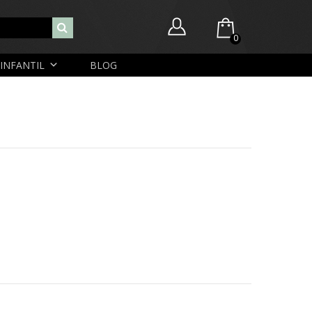
0
INFANTIL
BLOG
Você ainda não possui itens no seu carrinho.
Nome de usuário ou endereço de e-mail
R$
0,00
SUBTOTAL:
Senha
Lembrar-me
Lost Password
Cadastrar Conta