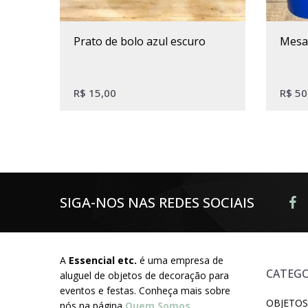
Este produto tem várias variantes. As opções podem ser escolhidas na página do produto
prato de bolo azul escuro
mes
R$
15,00
R$
50
SIGA-NOS NAS REDES SOCIAIS
A
Essencial etc.
é uma empresa de
CATEGO
aluguel de objetos de decoração para
eventos e festas. Conheça mais sobre
OBJETOS
nós na página
Quem Somos
.