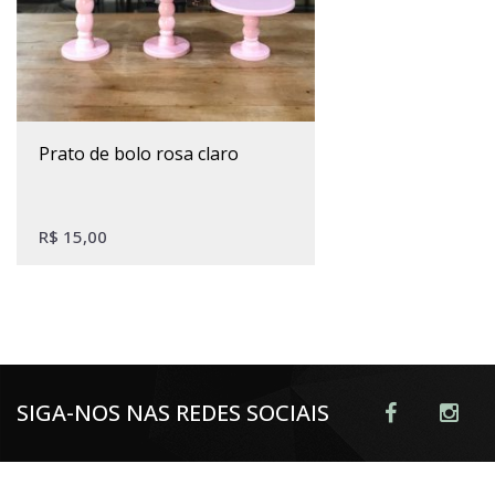
Este produto tem várias variantes. As opções podem ser escolhidas na página do produto
prato de bolo rosa claro
R$
15,00
SIGA-NOS NAS REDES SOCIAIS