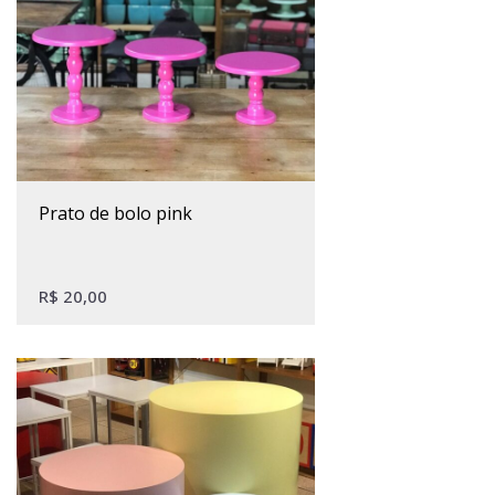
Este produto tem várias variantes. As opções podem ser escolhidas na página do produto
prato de bolo pink
R$
20,00