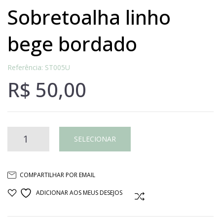
sobretoalha linho
bege bordado
Referência: ST005U
R$
50,00
Sobretoalha
SELECIONAR
linho
COMPARTILHAR POR EMAIL
bege
ADICIONAR AOS MEUS DESEJOS
COMPARAR
bordado