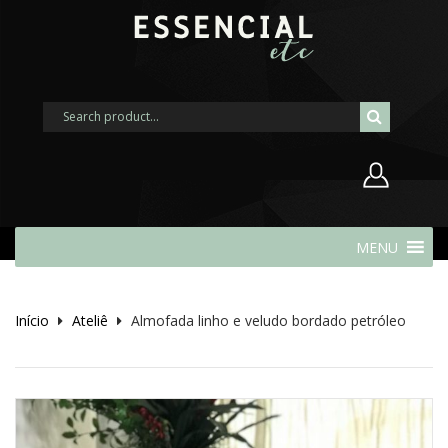
Nome de usuário ou endereço de
MENU
e-mail
Início
Ateliê
Almofada linho e veludo bordado petróleo
Senha
Lembrar-me