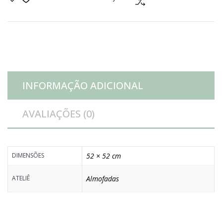
veludo
bordado
petróleo
INFORMAÇÃO ADICIONAL
quantidade
AVALIAÇÕES (0)
DIMENSÕES
52 × 52 cm
ATELIÊ
Almofadas