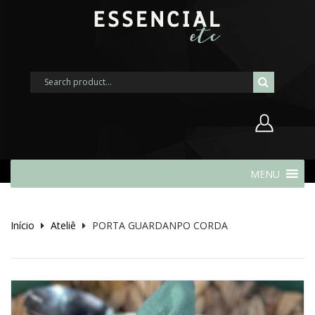
Nome de usuário ou endereço de
MENU
e-mail
Início
Ateliê
PORTA GUARDANPO CORDA
Senha
Lembrar-me