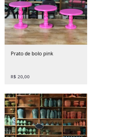
Este produto tem várias variantes. As opções podem ser escolhidas na página do produto
prato de bolo pink
R$
20,00