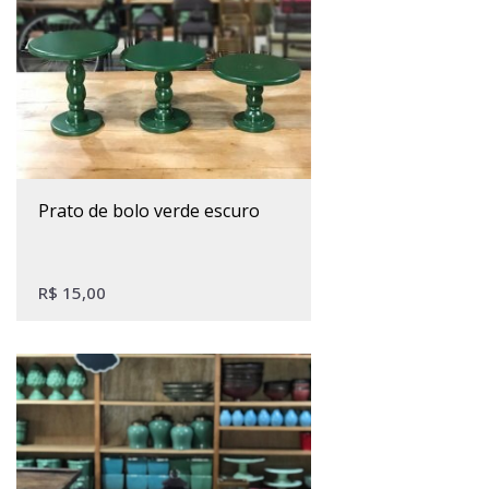
Este produto tem várias variantes. As opções podem ser escolhidas na página do produto
prato de bolo verde escuro
R$
15,00