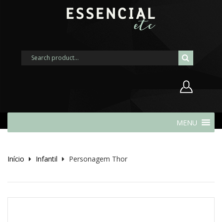
Nome de usuário ou endereço de
MENU
e-mail
Início
Infantil
Personagem Thor
Senha
Lembrar-me