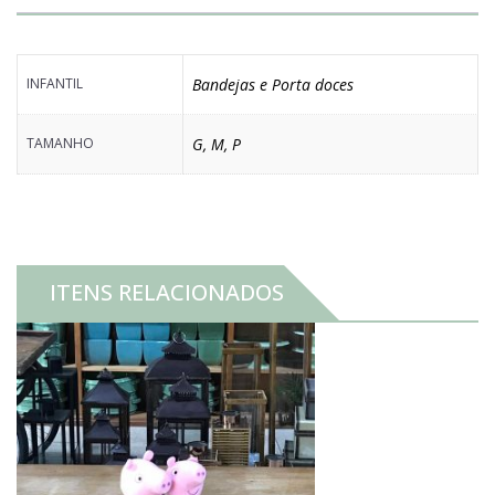
INFANTIL
Bandejas e Porta doces
TAMANHO
G
,
M
,
P
ITENS RELACIONADOS