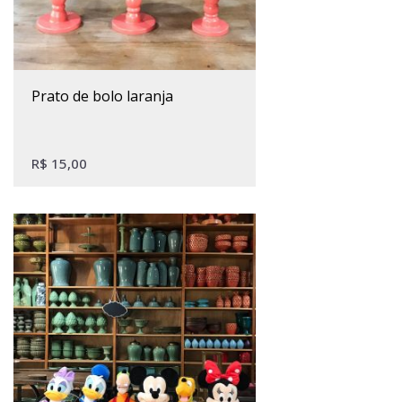
Este produto tem várias variantes. As opções podem ser escolhidas na página do produto
prato de bolo laranja
R$
15,00