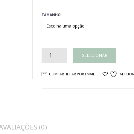
TAMANHO
Lanterna
SELECIONAR
retangular
COMPARTILHAR POR EMAIL
ADICION
madeira
e
latão
AVALIAÇÕES (0)
quantidade