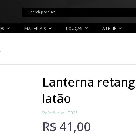
OS
MATERIAIS
LOUÇAS
ATELIÊ
o
lanterna retangular madeira e
latão
Referência: LT025
R$
41,00