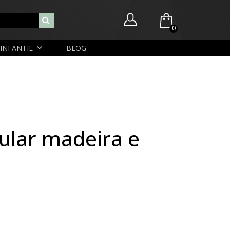
0
INFANTIL
BLOG
Você ainda não possui itens no seu carrinho.
Nome de usuário ou endereço de e-mail
R$
0,00
SUBTOTAL:
Senha
Lembrar-me
Lost Password
Cadastrar Conta