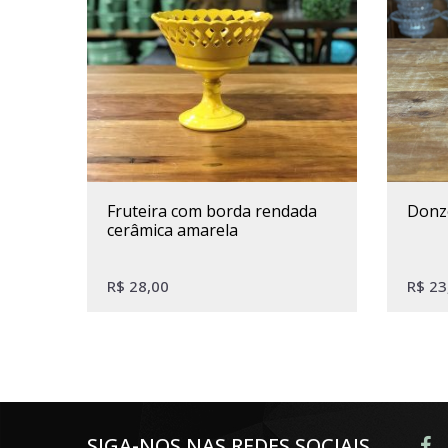
fruteira com borda rendada
donz
cerâmica amarela
R$
28,00
R$
23
SIGA-NOS NAS REDES SOCIAIS