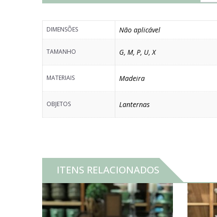
DIMENSÕES
Não aplicável
TAMANHO
G
,
M
,
P
,
U
,
X
MATERIAIS
Madeira
OBJETOS
Lanternas
ITENS RELACIONADOS