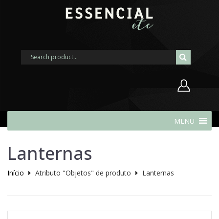
Nome de usuário ou endereço de
MENU
e-mail
Lanternas
Senha
Início
Atributo "Objetos" de produto
Lanternas
Lembrar-me