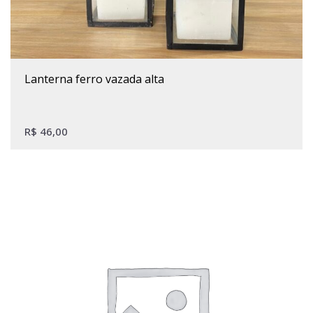
Este produto tem várias variantes. As opções podem ser escolhidas na página do produto
lanterna ferro vazada alta
R$
46,00