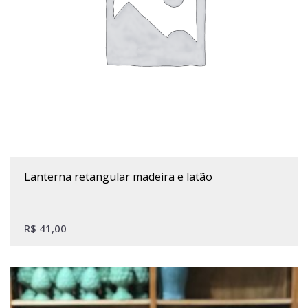
Este produto tem várias variantes. As opções podem ser escolhidas na página do produto
lanterna retangular madeira e latão
R$
41,00