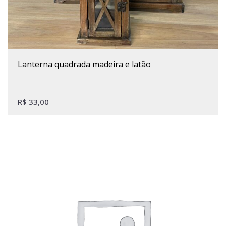
Este produto tem várias variantes. As opções podem ser escolhidas na página do produto
lanterna quadrada madeira e latão
R$
33,00