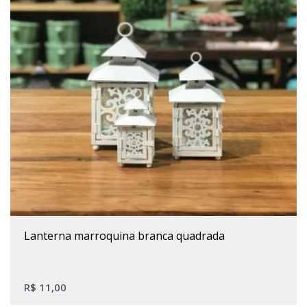
Este produto tem várias variantes. As opções podem ser escolhidas na página do produto
lanterna marroquina branca quadrada
R$
11,00