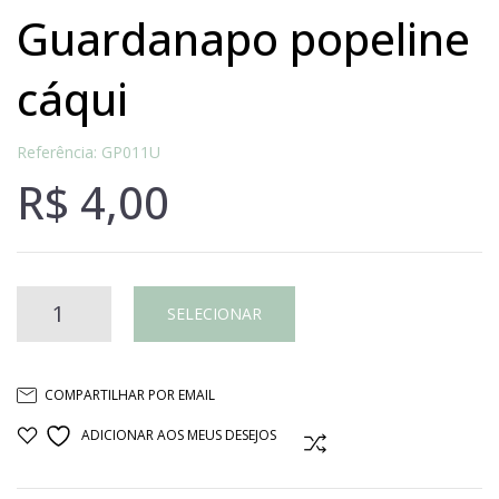
guardanapo popeline
cáqui
Referência: GP011U
R$
4,00
Guardanapo
SELECIONAR
popeline
COMPARTILHAR POR EMAIL
cáqui
ADICIONAR AOS MEUS DESEJOS
COMPARAR
quantidade