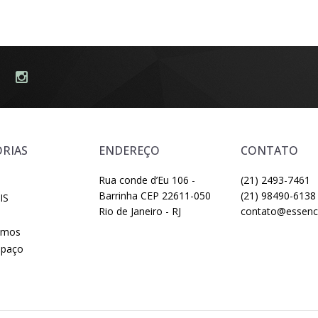
RIAS
ENDEREÇO
CONTATO
Rua conde d’Eu 106 -
(21) 2493-7461
Barrinha CEP 22611-050
(21) 98490-6138
IS
Rio de Janeiro - RJ
contato@essenci
omos
spaço