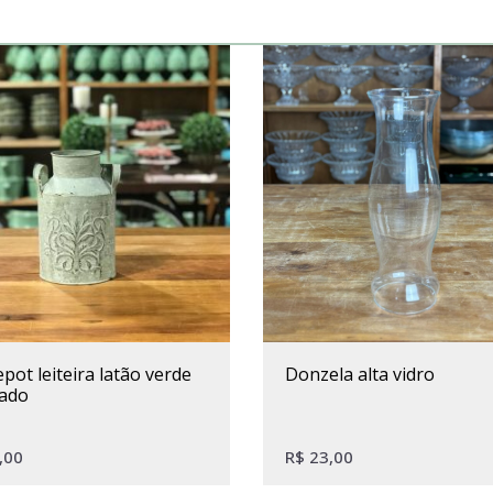
donzela alta vidro
nado
,00
R$
23,00