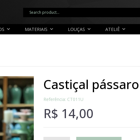
OS
MATERIAIS
LOUÇAS
ATELIÊ
castiçal pássar
Referência: CT011U
R$
14,00