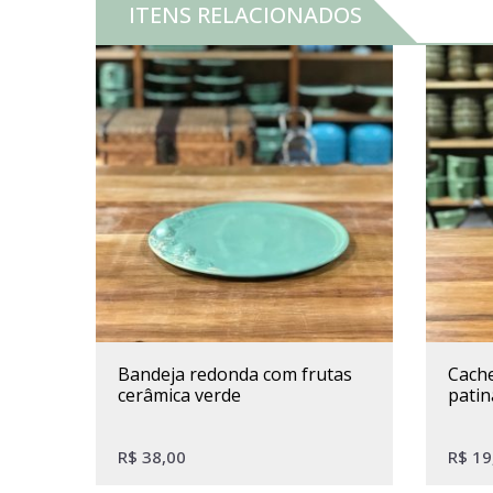
ITENS RELACIONADOS
bandeja redonda com frutas
cachepot leiteira latão verde
cerâmica verde
pati
R$
38,00
R$
19