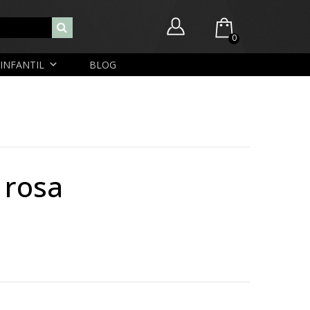
0
INFANTIL
BLOG
Você ainda não possui itens no seu carrinho.
Nome de usuário ou endereço de e-mail
R$
0,00
SUBTOTAL:
Senha
o rosa
Lembrar-me
Lost Password
Cadastrar Conta