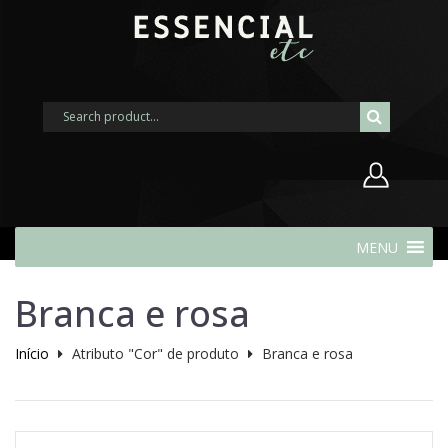
Nome de usuário ou endereço de
MENU
e-mail
Branca e rosa
Senha
Início
Atributo "Cor" de produto
Branca e rosa
Lembrar-me