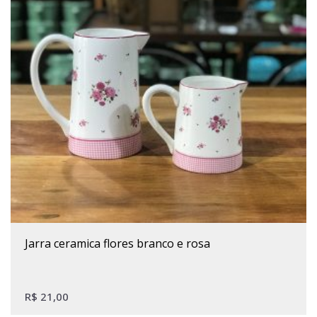
Este produto tem várias variantes. As opções podem ser escolhidas na página do produto
jarra ceramica flores branco e rosa
R$
21,00