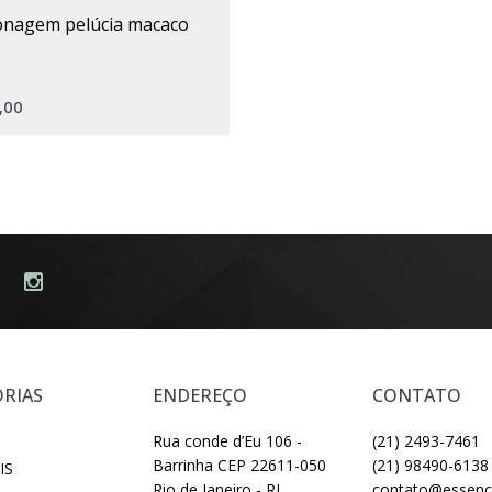
sonagem pelúcia macaco
,00
RIAS
ENDEREÇO
CONTATO
Rua conde d’Eu 106 -
(21) 2493-7461
Barrinha CEP 22611-050
(21) 98490-6138
IS
Rio de Janeiro - RJ
contato@essenci