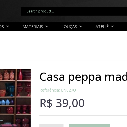
OS
MATERIAIS
LOUÇAS
ATELIÊ
casa peppa mad
Referência: EN027U
R$
39,00