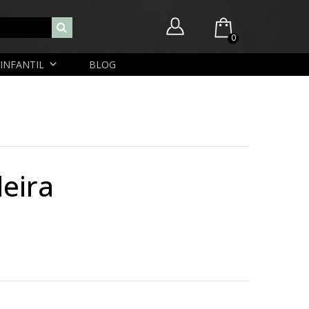
0
INFANTIL
BLOG
Você ainda não possui itens no seu carrinho.
Nome de usuário ou endereço de e-mail
R$
0,00
SUBTOTAL:
Senha
eira
Lembrar-me
Lost Password
Cadastrar Conta