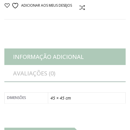
almofada
ADICIONAR AOS MEUS DESEJOS
COMPARAR
jacquard
adamascado
azul
INFORMAÇÃO ADICIONAL
marinho
AVALIAÇÕES (0)
quantidade
DIMENSÕES
45 × 45 cm