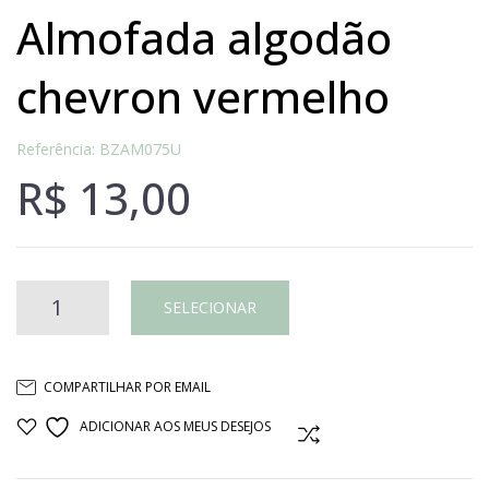
almofada algodão
chevron vermelho
Referência: BZAM075U
R$
13,00
almofada
SELECIONAR
algodão
COMPARTILHAR POR EMAIL
chevron
ADICIONAR AOS MEUS DESEJOS
COMPARAR
vermelho