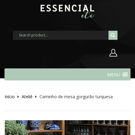
Nome de usuário ou endereço de
MENU
e-mail
Início
Ateliê
Caminho de mesa gorgurão turquesa
Senha
Lembrar-me