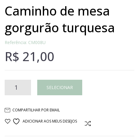
caminho de mesa
gorgurão turquesa
Referência: CM008U
R$
21,00
Caminho
SELECIONAR
de
COMPARTILHAR POR EMAIL
mesa
ADICIONAR AOS MEUS DESEJOS
COMPARAR
gorgurão