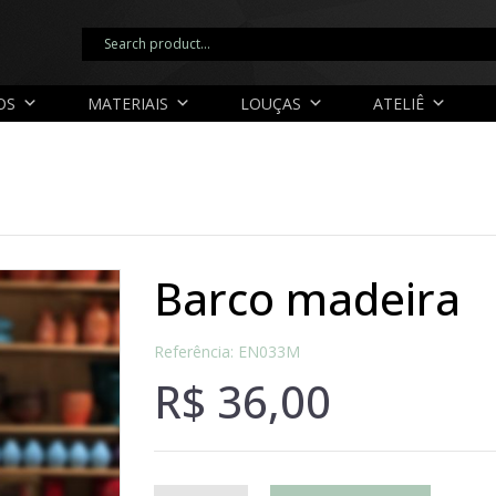
OS
MATERIAIS
LOUÇAS
ATELIÊ
barco madeira
Referência: EN033M
R$
36,00