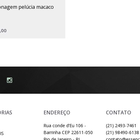
sonagem pelúcia macaco
,00
RIAS
ENDEREÇO
CONTATO
Rua conde d’Eu 106 -
(21) 2493-7461
Barrinha CEP 22611-050
(21) 98490-6138
IS
Rio de Janeiro - RJ
contato@essenci