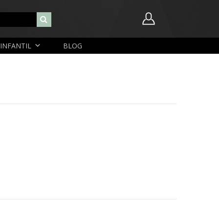
INFANTIL
BLOG
Nome de usuário ou endereço de e-mail
Senha
Lembrar-me
Lost Password
Cadastrar Conta