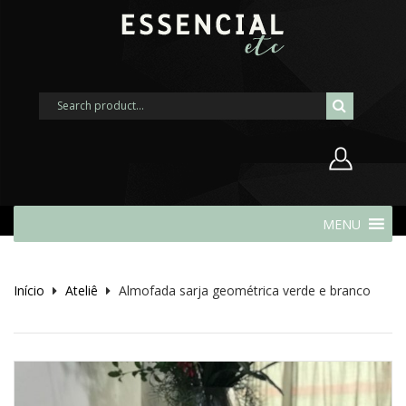
Nome de usuário ou endereço de
MENU
e-mail
Início
Ateliê
Almofada sarja geométrica verde e branco
Senha
Lembrar-me