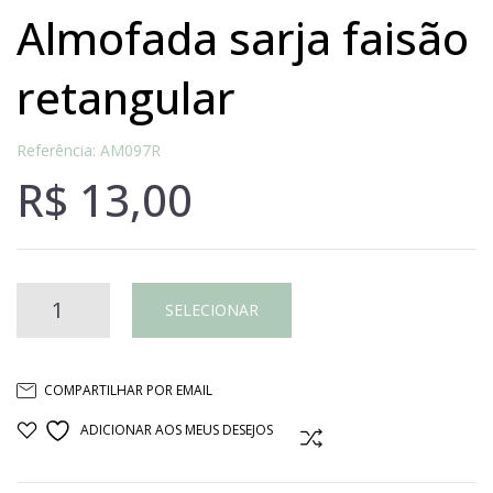
almofada sarja faisão
retangular
Referência: AM097R
R$
13,00
Almofada
SELECIONAR
sarja
COMPARTILHAR POR EMAIL
faisão
ADICIONAR AOS MEUS DESEJOS
COMPARAR
retangular