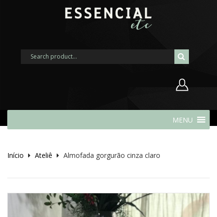
Nome de usuário ou endereço de
MENU
e-mail
Início
Ateliê
Almofada gorgurão cinza claro
Senha
Lembrar-me