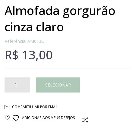
almofada gorgurão
cinza claro
Referência: AM013U
R$
13,00
Almofada
SELECIONAR
gorgurão
COMPARTILHAR POR EMAIL
cinza
ADICIONAR AOS MEUS DESEJOS
COMPARAR
claro