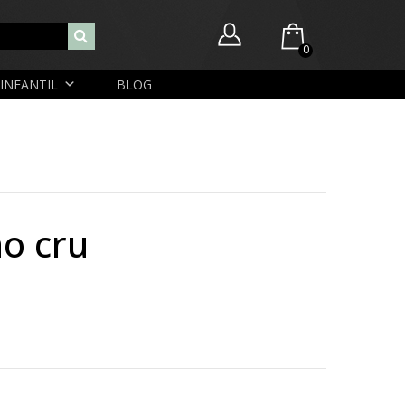
0
INFANTIL
BLOG
Você ainda não possui itens no seu carrinho.
Nome de usuário ou endereço de e-mail
R$
0,00
SUBTOTAL:
Senha
ho cru
Lembrar-me
Lost Password
Cadastrar Conta