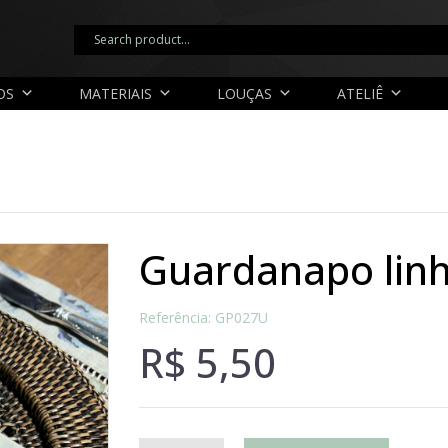
OS
MATERIAIS
LOUÇAS
ATELIÊ
guardanapo lin
Referência: GP027U
R$
5,50