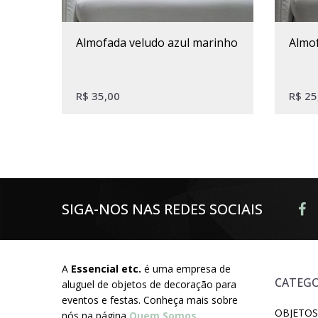
almofada veludo azul marinho
alm
R$
35,00
R$
25
SIGA-NOS NAS REDES SOCIAIS
A
Essencial etc.
é uma empresa de
CATEGO
aluguel de objetos de decoração para
eventos e festas. Conheça mais sobre
OBJETOS
nós na página
Quem Somos
.