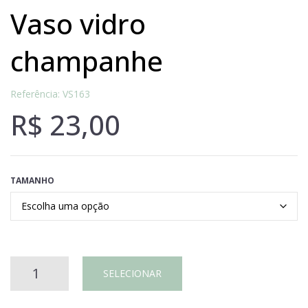
vaso vidro
champanhe
Referência: VS163
R$
23,00
TAMANHO
VASO
SELECIONAR
VIDRO