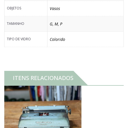
OBJETOS
Vasos
TAMANHO
G
,
M
,
P
TIPO DE VIDRO
Colorido
ITENS RELACIONADOS