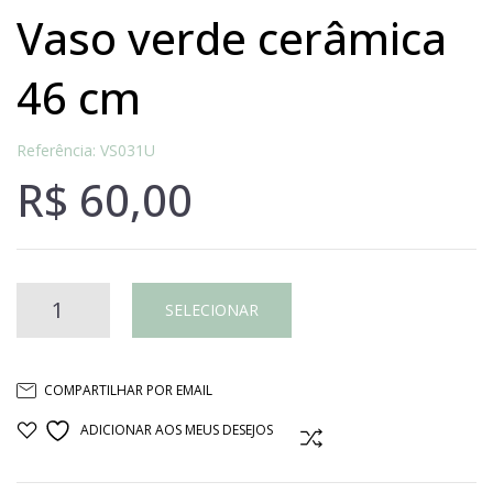
vaso verde cerâmica
46 cm
Referência: VS031U
R$
60,00
Vaso
SELECIONAR
verde
COMPARTILHAR POR EMAIL
cerâmica
ADICIONAR AOS MEUS DESEJOS
COMPARAR
46