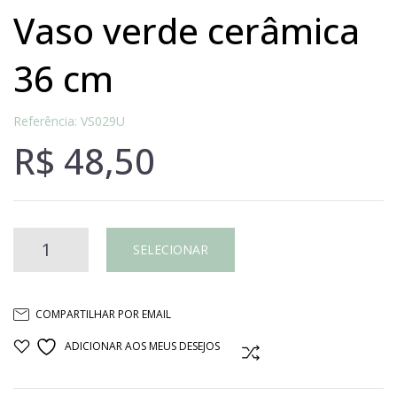
vaso verde cerâmica
36 cm
Referência: VS029U
R$
48,50
Vaso
SELECIONAR
verde
COMPARTILHAR POR EMAIL
cerâmica
ADICIONAR AOS MEUS DESEJOS
COMPARAR
36