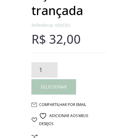
trançada
Referência: VS053U
R$
32,00
VASO
GARRAFA
SELECIONAR
BRASÃO
COMPARTILHAR POR EMAIL
AZUL
ADICIONAR AOS MEUS
DESEJOS
ALÇA
COMPARAR