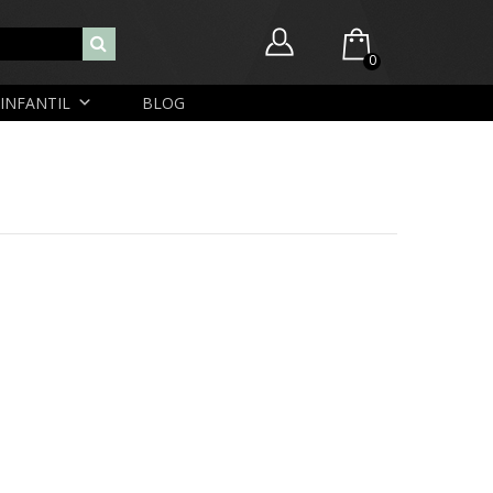
0
INFANTIL
BLOG
Você ainda não possui itens no seu carrinho.
Nome de usuário ou endereço de e-mail
R$
0,00
SUBTOTAL:
Senha
Lembrar-me
Lost Password
Cadastrar Conta