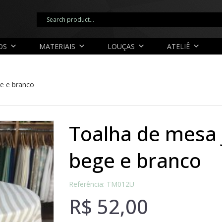
OS
MATERIAIS
LOUÇAS
ATELIÊ
e e branco
toalha de mesa jacquard listrado
bege e branco
Referência: TM012U
R$
52,00