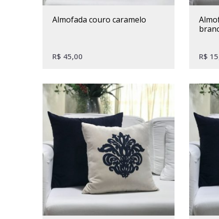
almofada couro caramelo
almofada jacquard folha
bran
R$
45,00
R$
15