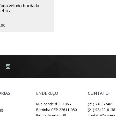
etrica
,00
RIAS
ENDEREÇO
CONTATO
Rua conde d’Eu 106 -
(21) 2493-7461
Barrinha CEP 22611-050
(21) 98490-6138
IS
Rio de Janeiro - RJ
contato@essenci