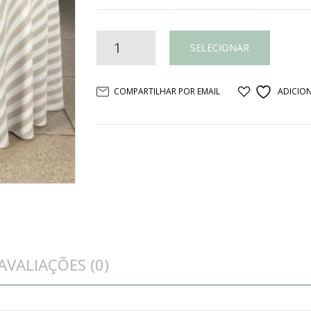
Toalha
SELECIONAR
de
COMPARTILHAR POR EMAIL
ADICION
mesa
jacquard
listrado
bege
e
AVALIAÇÕES (0)
branco