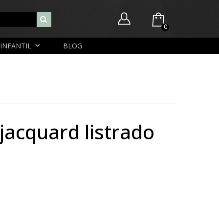
0
INFANTIL
BLOG
Você ainda não possui itens no seu carrinho.
Nome de usuário ou endereço de e-mail
R$
0,00
SUBTOTAL:
Senha
Lembrar-me
Lost Password
Cadastrar Conta