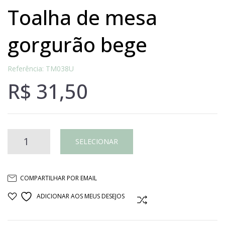
toalha de mesa
gorgurão bege
Referência: TM038U
R$
31,50
Toalha
SELECIONAR
de
COMPARTILHAR POR EMAIL
mesa
ADICIONAR AOS MEUS DESEJOS
COMPARAR
gorgurão