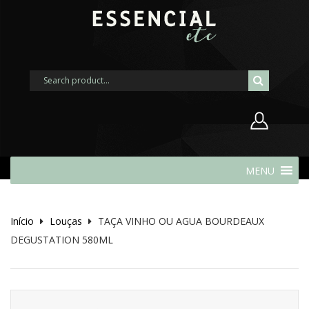
Nome de usuário ou endereço de
MENU
e-mail
Início
Louças
TAÇA VINHO OU AGUA BOURDEAUX
Senha
DEGUSTATION 580ML
Lembrar-me