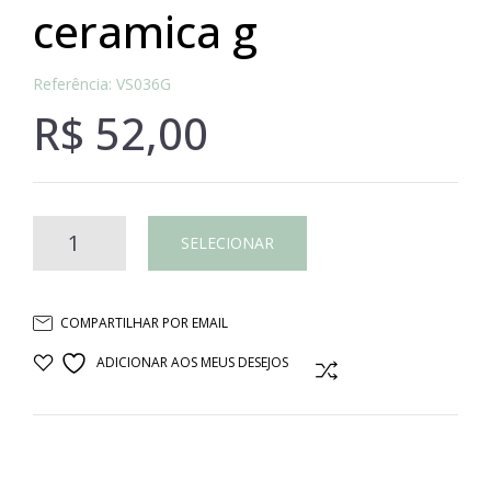
ceramica g
Referência: VS036G
R$
52,00
Taça
SELECIONAR
lisa
COMPARTILHAR POR EMAIL
branca
ADICIONAR AOS MEUS DESEJOS
COMPARAR
ceramica
G