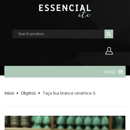
Nome de usuário ou endereço de
MENU
e-mail
Início
Objetos
Taça lisa branca ceramica G
Senha
Lembrar-me